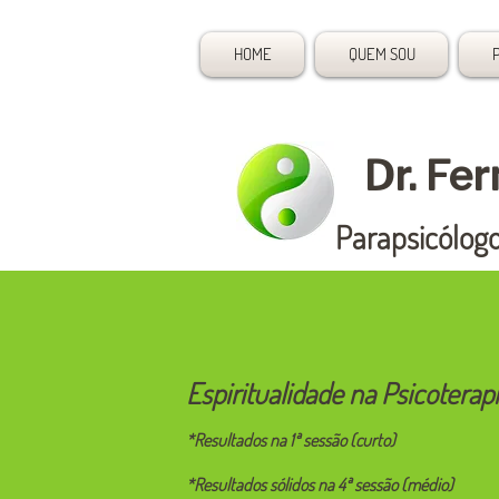
HOME
QUEM SOU
Dr. Fe
Parapsicólogo
Espiritualidade na Psicotera
*Resultados na 1ª sessão (curto)
*Resultados sólidos na 4ª sessão (médio)