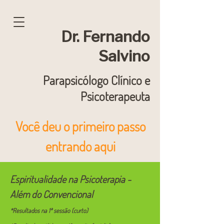
Dr. Fernando
Salvino
Parapsicólogo Clínico e
Psicoterapeuta
Você deu o primeiro passo
entrando aqui
Espiritualidade na Psicoterapia -
Além do Convencional
*Resultados na 1ª sessão (curto)